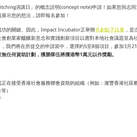
ching演講日」的概念説明(concept note)申請！如果您
員展示您的想法，請即報名參加！
鍵。因此，Impact Incubator正舉辦
共創點子比賽
，是
社會創業家醞釀新意念和實踐創新項目以應對本地社會議題並為
共創」，我們將在所提交的申請當中，選擇約5至8個項目，參加3月2
並無任何資助計劃，獲勝隊伍將獲港幣1萬元以作獎勵。
或正在接受香港社會服務聯會資助的組織（例如：滙豐香港社區
金等）
子