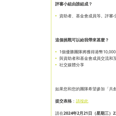
評審小組由誰組成？
資助者、基金會成員等。評審
這個挑戰可以給我帶來甚麼？
1個優勝團隊將獲得港幣10,00
與資助者和基金會成員交流和
社交媒體分享
如果您和您的團隊希望參加「共
提交表格
：
請按此
請在
2024
年
2
月
21
日（星期三）
2