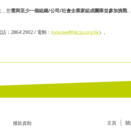
此，您
需與至少一個組織
/
公司
/
社會企業家組成團隊並參加挑戰
864 2902 / 電郵：
kyla.lee@hkcss.org.hk
）。
主頁
關
撥款資助