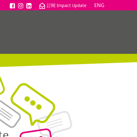
ENG
te