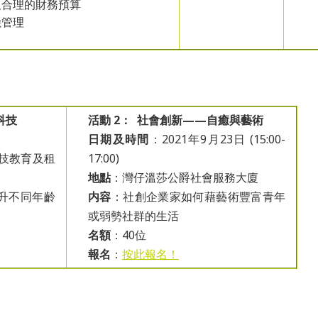
合理的財務預算
管理
科技
活動 2： 社會創新——自癒與藝術
日期及時間
：2021年9月23日 (15:00-
科技教育及租
17:00)
地點
：灣仔溫莎公爵社會服務大廈
升不同年齡
内容
：社創企業家如何藉藝術豐富青年
或弱勢社群的生活
名額
：40位
報名
：
按此報名！