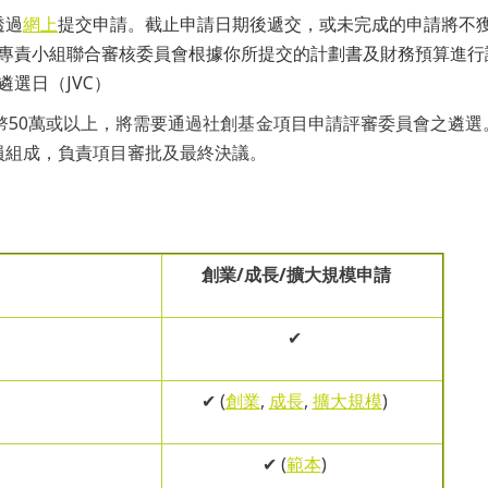
透過
網上
提交申請。
截止申請日期後遞交，或未完成的申請將不
專責小組聯合審核委員會根據你所提交的計劃書及財務預算進行
目遴選日（JVC）
幣50萬或以上，將需要通過社創基金項目申請評審委員會之遴
員組成，負責項目審批及最終決議。
創業/成長/擴大規模申請
✔
✔ (
創業
,
成長
,
擴大規模
)
✔ (
範本
)