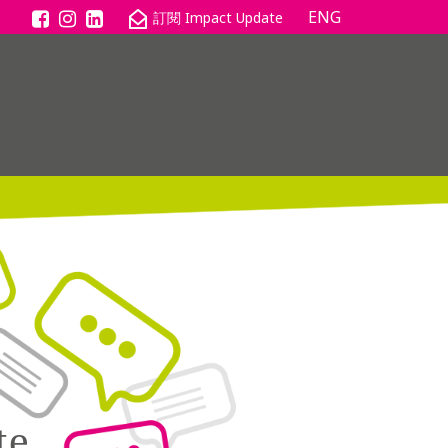
ENG
te