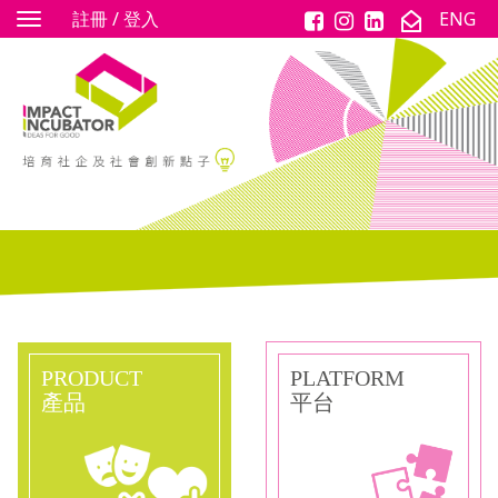
註冊 / 登入
ENG
Toggle
navigation
PRODUCT
PLATFORM
產品
平台